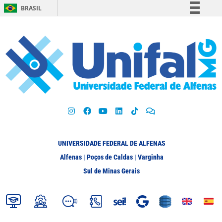
BRASIL
Simplifique!
Comunica BR
Participe
Acesso à informação
Legislação
Canais
UNIVERSIDADE FEDERAL DE ALFENAS
Alfenas | Poços de Caldas | Varginha
Sul de Minas Gerais