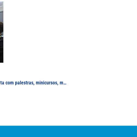
6ª Semana Acadêmica da Física da UNIFAL-MG conta com palestras, minicursos, mesas-redondas, apresentações de trabalhos e visitas guiadas pelos laboratórios do departamento