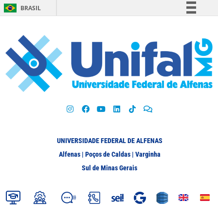
BRASIL
Simplifique!
Comunica BR
Participe
Acesso à informação
Legislação
Canais
UNIVERSIDADE FEDERAL DE ALFENAS
Alfenas | Poços de Caldas | Varginha
Sul de Minas Gerais