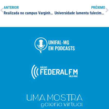
ANTERIOR
PRÓXIMO
Realizada no campus Varginha, cerimônia de encerramento do Mês da Sustentabilidade da UNIFAL-MG é marcada por apresentações de desenvolvimento sustentável local e institucional
Universidade lamenta falecimento de Edilaine Martins Xavier, ex-aluna do curso de Pedagogia da UNIFAL-MG