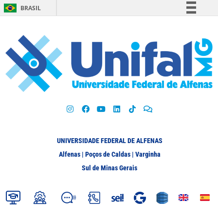
BRASIL
Simplifique!
Comunica BR
Participe
Acesso à informação
Legislação
Canais
UNIVERSIDADE FEDERAL DE ALFENAS
Alfenas | Poços de Caldas | Varginha
Sul de Minas Gerais