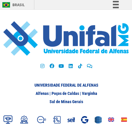
BRASIL
Simplifique!
Comunica BR
Participe
Acesso à informação
Legislação
Canais
UNIVERSIDADE FEDERAL DE ALFENAS
Alfenas | Poços de Caldas | Varginha
Sul de Minas Gerais