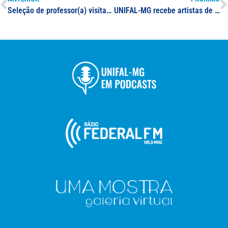
Seleção de professor(a) visitante e professor(a) visitante estrangeiro(a) para o Programa de Mestrado em Matemática em Rede Nacional
UNIFAL-MG recebe artistas de renome regional para shows em comemoração ao Dia do Servidor nos dias 25 e 27 de outubro