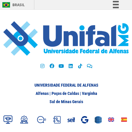
BRASIL
Simplifique!
Comunica BR
Participe
Acesso à informação
Legislação
Canais
UNIVERSIDADE FEDERAL DE ALFENAS
Alfenas | Poços de Caldas | Varginha
Sul de Minas Gerais