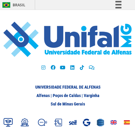
BRASIL
Simplifique!
Comunica BR
Participe
Acesso à informação
Legislação
Canais
UNIVERSIDADE FEDERAL DE ALFENAS
Alfenas | Poços de Caldas | Varginha
Sul de Minas Gerais