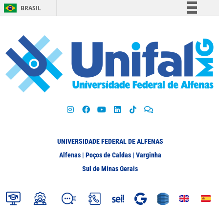
BRASIL
Simplifique!
Comunica BR
Participe
Acesso à informação
Legislação
Canais
UNIVERSIDADE FEDERAL DE ALFENAS
Alfenas | Poços de Caldas | Varginha
Sul de Minas Gerais