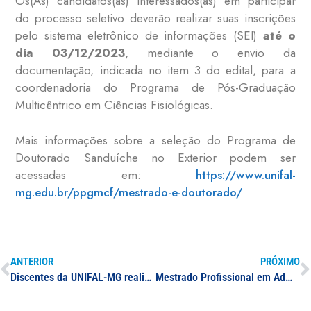
Os(As) candidatos(as) interessados(as) em participar
do processo seletivo deverão realizar suas inscrições
pelo sistema eletrônico de informações (SEI)
até o
dia 03/12/2023
, mediante o envio da
documentação, indicada no item 3 do edital, para a
coordenadoria do Programa de Pós-Graduação
Multicêntrico em Ciências Fisiológicas.
Mais informações sobre a seleção do Programa de
Doutorado Sanduíche no Exterior podem ser
acessadas em:
https://www.unifal-
mg.edu.br/ppgmcf/mestrado-e-doutorado/
ANTERIOR
PRÓXIMO
Discentes da UNIFAL-MG realizam visita técnica ao SAMU e Corpo de Bombeiros em Varginha; atividade desperta o interesse de acadêmicos pela área de atendimento pré-hospitalar
Mestrado Profissional em Administração Pública (Profiap)