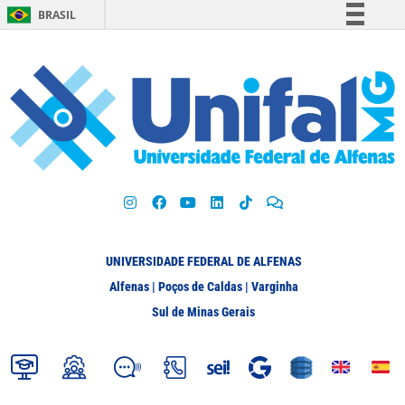
BRASIL
Simplifique!
Comunica BR
Participe
Acesso à informação
Legislação
Canais
UNIVERSIDADE FEDERAL DE ALFENAS
Alfenas | Poços de Caldas | Varginha
Sul de Minas Gerais