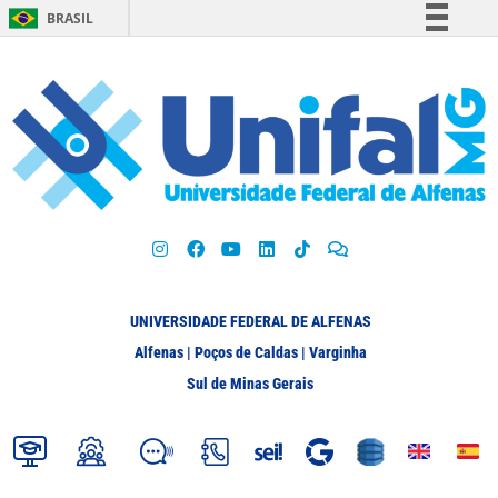
BRASIL
Simplifique!
Comunica BR
Participe
Acesso à informação
Legislação
Canais
UNIVERSIDADE FEDERAL DE ALFENAS
Alfenas | Poços de Caldas | Varginha
Sul de Minas Gerais