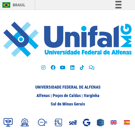
BRASIL
Simplifique!
Comunica BR
Participe
Acesso à informação
Legislação
Canais
UNIVERSIDADE FEDERAL DE ALFENAS
Alfenas | Poços de Caldas | Varginha
Sul de Minas Gerais