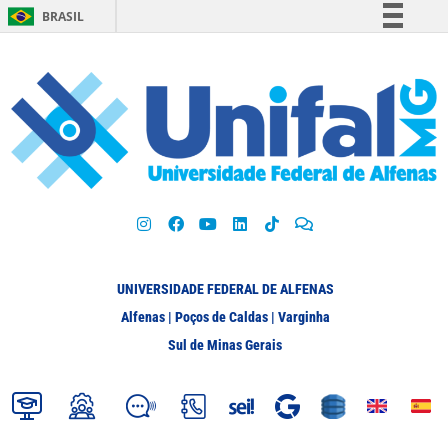
BRASIL
Simplifique!
Comunica BR
Participe
Acesso à informação
Legislação
Canais
UNIVERSIDADE FEDERAL DE ALFENAS
Alfenas | Poços de Caldas | Varginha
Sul de Minas Gerais