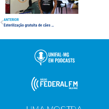
ANTERIOR
Esterilização gratuita de cães e gatos em Alfenas é sediada na UNIFAL-MG; ação é realizada por protetora independente e servidora da Universidade em conjunto com ONG’s de Minas Gerais