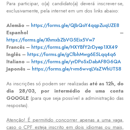
Para participar, o(a) candidato(a) deverá inscrever-se,
exclusivamente, pela internet em um dos links abaixo:
Alemão –
https://forms.gle/QJbQoY4qqpZuqUZE8
Espanhol
–
https://forms.gle/XhmxbZbVG5Eix5Vw7
Francês –
https://forms.gle/HXYBfY2rDyep1XX49
Inglês –
https://forms.gle/gCfbhMwg6E5Lqq4q6
Italiano –
https://forms.gle/yrDPoSxDabAF8G6QA
Japonês –
https://forms.gle/rvm6wvqLVaZWhUTS8
As inscrições só podem ser realizadas
até as 12h, do
dia 28/03, por intermédio de uma conta
GOOGLE
(para que seja possível a administração das
respostas).
Atenção! É permitido concorrer apenas a uma vaga,
caso o CPF esteja inscrito em dois idiomas ou mais,