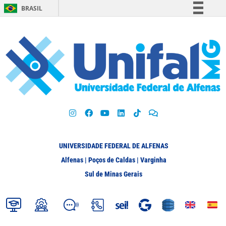
BRASIL
Simplifique!
Comunica BR
Participe
Acesso à informação
Legislação
Canais
UNIVERSIDADE FEDERAL DE ALFENAS
Alfenas | Poços de Caldas | Varginha
Sul de Minas Gerais