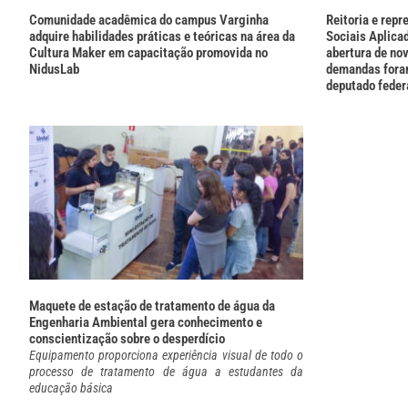
Comunidade acadêmica do campus Varginha
Reitoria e repr
adquire habilidades práticas e teóricas na área da
Sociais Aplica
Cultura Maker em capacitação promovida no
abertura de no
NidusLab
demandas fora
deputado feder
Maquete de estação de tratamento de água da
Engenharia Ambiental gera conhecimento e
conscientização sobre o desperdício
Equipamento proporciona experiência visual de todo o
processo de tratamento de água a estudantes da
educação básica