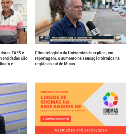
idores TAES e
Climatologista da Universidade explica, em
versidades são
reportagem, o aumento na sensação térmica na
dicato e
região do sul de Minas