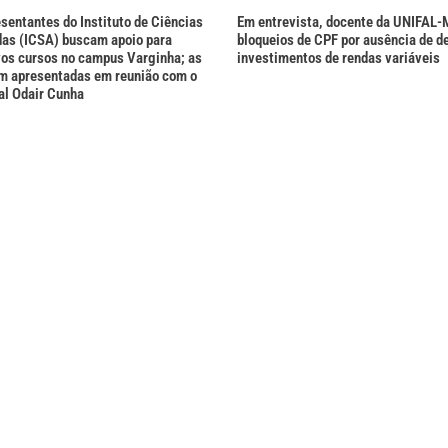
esentantes do Instituto de Ciências
Em entrevista, docente da UNIFAL-
das (ICSA) buscam apoio para
bloqueios de CPF por ausência de d
vos cursos no campus Varginha; as
investimentos de rendas variáveis
m apresentadas em reunião com o
al Odair Cunha