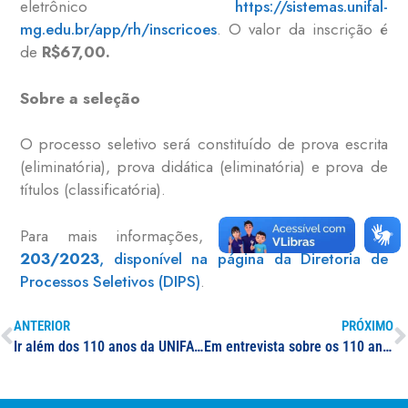
eletrônico
https://sistemas.unifal-
mg.edu.br/app/rh/inscricoes
. O valor da inscrição é
de
R$67,00.
Sobre a seleção
O processo seletivo será constituído de prova escrita
(eliminatória), prova didática (eliminatória) e prova de
títulos (classificatória).
Para mais informações, acesse o
Edital nº
203/2023
, disponível na página da Diretoria de
Processos Seletivos (DIPS)
.
ANTERIOR
PRÓXIMO
Ir além dos 110 anos da UNIFAL-MG
Em entrevista sobre os 110 anos de história de instituição, reitor da UNIFAL-MG comenta impactos e desdobramentos das atividades acadêmicas para a sociedade