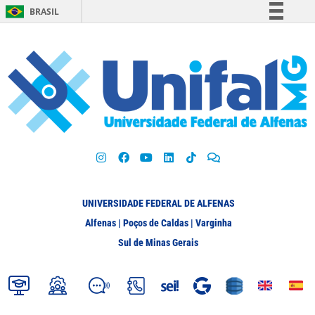
BRASIL
Simplifique!
Comunica BR
Participe
Acesso à informação
Legislação
Canais
UNIVERSIDADE FEDERAL DE ALFENAS
Alfenas | Poços de Caldas | Varginha
Sul de Minas Gerais