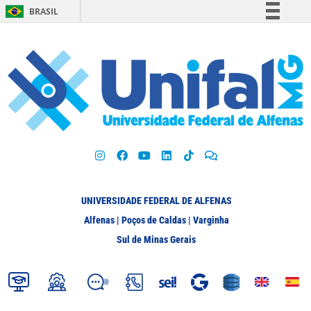
BRASIL
Simplifique!
Comunica BR
Participe
Acesso à informação
Legislação
Canais
UNIVERSIDADE FEDERAL DE ALFENAS
Alfenas | Poços de Caldas | Varginha
Sul de Minas Gerais