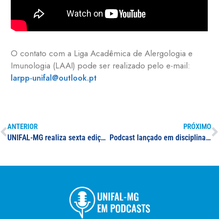
O contato com a
Liga Acadêmica de Alergologia e
Imunologia (LAAI) pode ser realizado pelo e-mail:
larpp-unifal@outlook.pt
ANTERIOR
PRÓXIMO
UNIFAL-MG realiza sexta edição do Simpósio Internacional Multidisciplinar do Assoalho Pélvico
Podcast lançado em disciplina do curso de Ciências Sociais introduz jovens ao universo dos movimentos estudantis