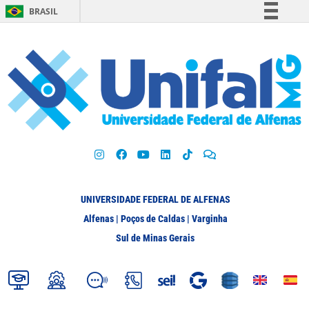
BRASIL
Simplifique!
Comunica BR
Participe
Acesso à informação
Legislação
Canais
UNIVERSIDADE FEDERAL DE ALFENAS
Alfenas | Poços de Caldas | Varginha
Sul de Minas Gerais