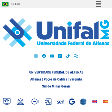
BRASIL
Simplifique!
Comunica BR
Participe
Acesso à informação
Legislação
Canais
UNIVERSIDADE FEDERAL DE ALFENAS
Alfenas | Poços de Caldas | Varginha
Sul de Minas Gerais