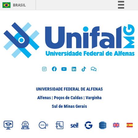
BRASIL
Simplifique!
Comunica BR
Participe
Acesso à informação
Legislação
Canais
UNIVERSIDADE FEDERAL DE ALFENAS
Alfenas | Poços de Caldas | Varginha
Sul de Minas Gerais