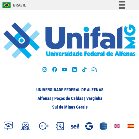
BRASIL
Simplifique!
Comunica BR
Participe
Acesso à informação
Legislação
Canais
UNIVERSIDADE FEDERAL DE ALFENAS
Alfenas | Poços de Caldas | Varginha
Sul de Minas Gerais