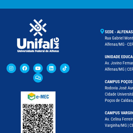
SEDE - ALFENAS
Rua Gabriel Monte
Alfenas/MG - CEP
UNIDADE EDUCA
Av. Jovino Fernan
Alfenas/MG | CE
CAMPUS POÇOS
Rodovia José Aur
Cidade Universitá
Poços de Caldas/
CAMPUS VARGI
Av. Celina Ferreir
Varginha/MG | CE