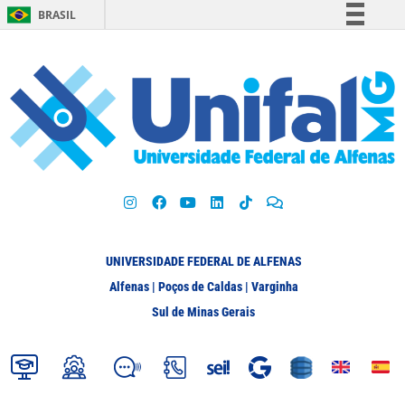
BRASIL
Simplifique!
Comunica BR
Participe
Acesso à informação
Legislação
Canais
UNIVERSIDADE FEDERAL DE ALFENAS
Alfenas | Poços de Caldas | Varginha
Sul de Minas Gerais