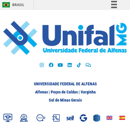
BRASIL
Simplifique!
Comunica BR
Participe
Acesso à informação
Legislação
Canais
UNIVERSIDADE FEDERAL DE ALFENAS
Alfenas | Poços de Caldas | Varginha
Sul de Minas Gerais