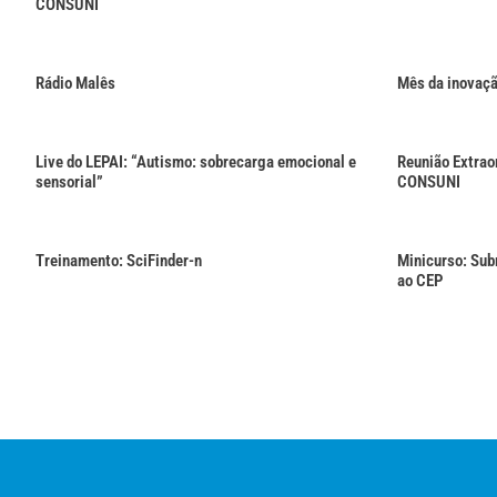
CONSUNI
Rádio Malês
Mês da inovaç
Live do LEPAI: “Autismo: sobrecarga emocional e
Reunião Extrao
sensorial”
CONSUNI
Treinamento: SciFinder-n
Minicurso: Sub
ao CEP