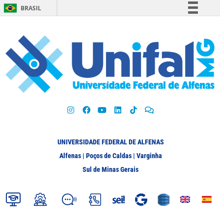
BRASIL
Simplifique!
Comunica BR
Participe
Acesso à informação
Legislação
Canais
UNIVERSIDADE FEDERAL DE ALFENAS
Alfenas | Poços de Caldas | Varginha
Sul de Minas Gerais