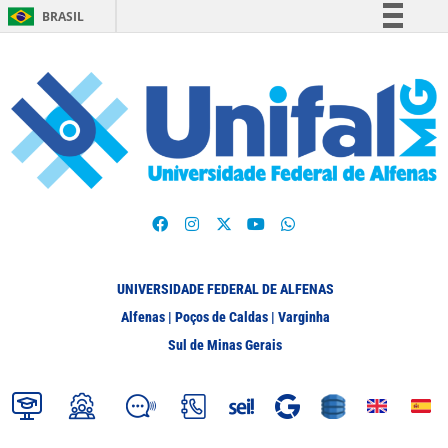
BRASIL
Simplifique!
Comunica BR
Participe
Acesso à informação
Legislação
Canais
UNIVERSIDADE FEDERAL DE ALFENAS
Alfenas | Poços de Caldas | Varginha
Sul de Minas Gerais