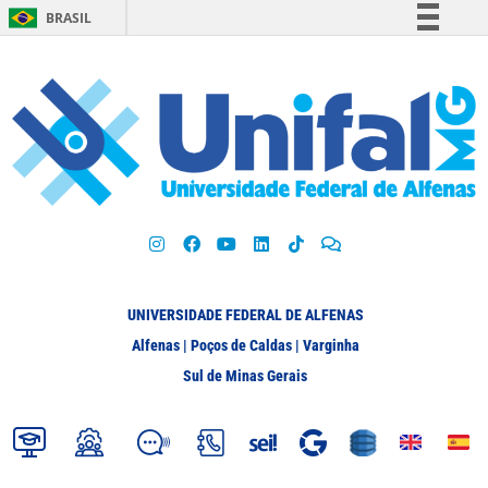
BRASIL
Simplifique!
Comunica BR
Participe
Acesso à informação
Legislação
Canais
UNIVERSIDADE FEDERAL DE ALFENAS
Alfenas | Poços de Caldas | Varginha
Sul de Minas Gerais