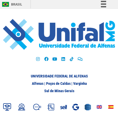
BRASIL
Simplifique!
Comunica BR
Participe
Acesso à informação
Legislação
Canais
UNIVERSIDADE FEDERAL DE ALFENAS
Alfenas | Poços de Caldas | Varginha
Sul de Minas Gerais