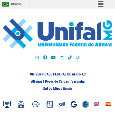
BRASIL
Simplifique!
Comunica BR
Participe
Acesso à informação
Legislação
Canais
UNIVERSIDADE FEDERAL DE ALFENAS
Alfenas | Poços de Caldas | Varginha
Sul de Minas Gerais