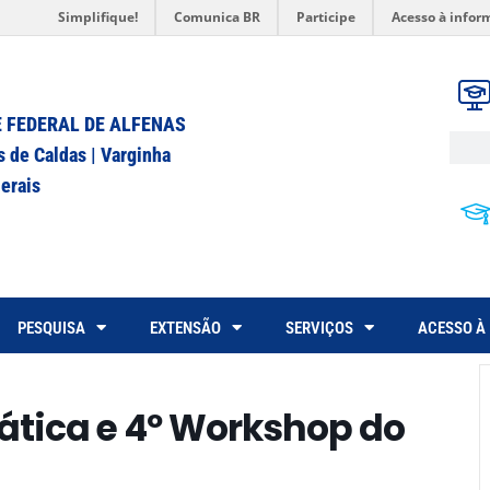
Simplifique!
Comunica BR
Participe
Acesso à infor
 FEDERAL DE ALFENAS
s de Caldas | Varginha
erais
PESQUISA
EXTENSÃO
SERVIÇOS
ACESSO À
tica e 4º Workshop do