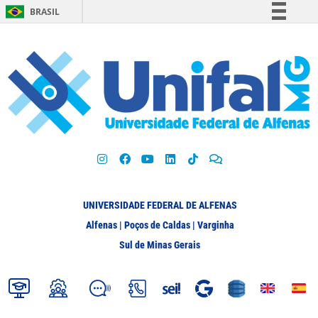
BRASIL
Simplifique!
Comunica BR
Participe
Acesso à informação
Legislação
Canais
UNIVERSIDADE FEDERAL DE ALFENAS
Alfenas | Poços de Caldas | Varginha
Sul de Minas Gerais