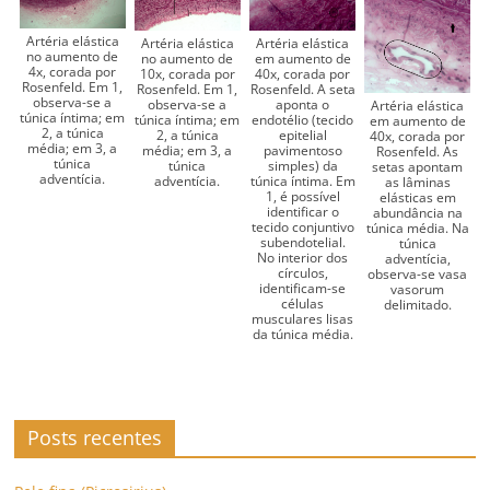
Artéria elástica
Artéria elástica
Artéria elástica
no aumento de
no aumento de
em aumento de
4x, corada por
10x, corada por
40x, corada por
Rosenfeld. Em 1,
Rosenfeld. Em 1,
Rosenfeld. A seta
observa-se a
observa-se a
aponta o
Artéria elástica
túnica íntima; em
túnica íntima; em
endotélio (tecido
em aumento de
2, a túnica
2, a túnica
epitelial
40x, corada por
média; em 3, a
média; em 3, a
pavimentoso
Rosenfeld. As
túnica
túnica
simples) da
setas apontam
adventícia.
adventícia.
túnica íntima. Em
as lâminas
1, é possível
elásticas em
identificar o
abundância na
tecido conjuntivo
túnica média. Na
subendotelial.
túnica
No interior dos
adventícia,
círculos,
observa-se vasa
identificam-se
vasorum
células
delimitado.
musculares lisas
da túnica média.
Posts recentes