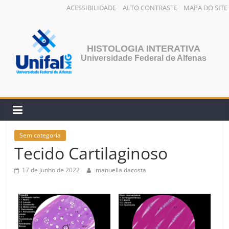
ACESSIBILIDADE
ALTO CONTRASTE
MAPA DO SITE
Pular
para
o
HISTOLOGIA INTERATIVA
conteúdo
Universidade Federal de Alfenas
Sem categoria
Tecido Cartilaginoso
17 de junho de 2022
manuella.dacosta