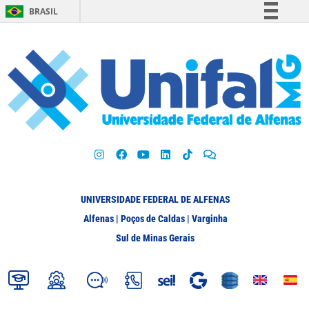
BRASIL
Simplifique!
Comunica BR
Participe
Acesso à informação
Legislação
Canais
UNIVERSIDADE FEDERAL DE ALFENAS
Alfenas | Poços de Caldas | Varginha
Sul de Minas Gerais