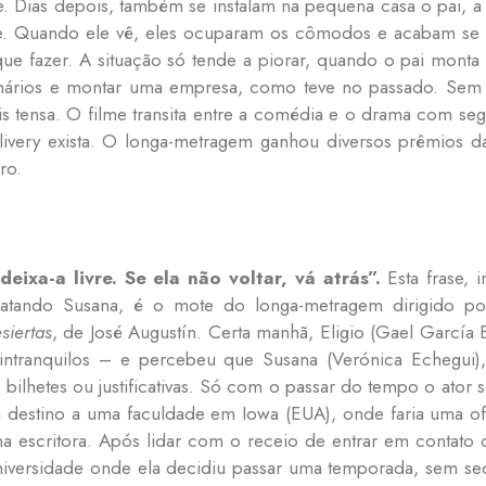
e. Dias depois, também se instalam na pequena casa o pai, a
e. Quando ele vê, eles ocuparam os cômodos e acabam s
que fazer. A situação só tende a piorar, quando o pai mon
nários e montar uma empresa, como teve no passado. Sem co
s tensa. O filme transita entre a comédia e o drama com seg
ivery exista. O longa-metragem ganhou diversos prêmios da
ro.
eixa-a livre. Se ela não voltar, vá atrás”.
Esta frase, 
atando Susana, é o mote do longa-metragem dirigido por 
siertas
, de José Augustín. Certa manhã, Eligio (Gael García
intranquilos – e percebeu que Susana (Verónica Echegui),
 bilhetes ou justificativas. Só com o passar do tempo o ator
destino a uma faculdade em Iowa (EUA), onde faria uma ofic
ma escritora. Após lidar com o receio de entrar em contato 
universidade onde ela decidiu passar uma temporada, sem seq