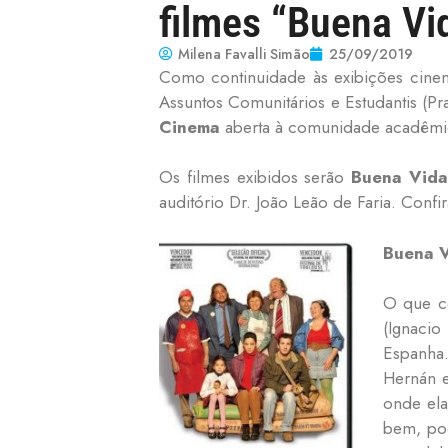
filmes “Buena Vi
Milena Favalli Simão
25/09/2019
Como continuidade às exibições cine
Assuntos Comunitários e Estudantis (Pr
Cinema
aberta à comunidade acadêmic
Os filmes exibidos serão
Buena Vida
auditório Dr. João Leão de Faria. Conf
Bue
na V
O que c
(Ignaci
Espanha.
Hernán e
onde ela
bem, po