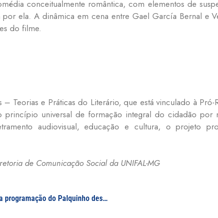
média conceitualmente romântica, com elementos de suspe
por ela. A dinâmica em cena entre Gael García Bernal e Ve
es do filme.
 – Teorias e Práticas do Literário, que está vinculado à Pró-
 princípio universal de formação integral do cidadão por
letramento audiovisual, educação e cultura, o projeto 
Diretoria de Comunicação Social da UNIFAL-MG
Músicas infantis de várias épocas são destaques na programação do Palquinho desta quinta-feira, 26/09; apresentação acontecerá no hall do Prédio R