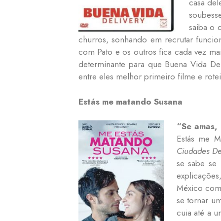
casa del
soubess
saiba o 
churros, sonhando em recrutar funcio
com Pato e os outros fica cada vez mai
determinante para que Buena Vida Del
entre eles melhor primeiro filme e rotei
Estás me matando Susana
“Se amas, d
Estás me M
Ciudades De
se sabe se 
explicações,
México com 
se tornar u
cuia até a 