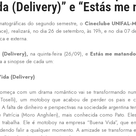
da (Delivery)” e “Estás m
matográficas do segundo semestre, o
Cineclube UNIFAL-
ace), realizará, no dia 26 de setembro, às 19h, e no dia 07 d
a e externa.
 (Delivery),
na quinta-feira (26/09), e
Estás me matando
ira a sinopse de cada um:
ida (Delivery)
omeça com um drama romântico vai se transformando num 
o Toselli), um motoboy que acabou de perder os pais e c
 A falta de dinheiro e perspectivas na sociedade argentina t
 Patrícia (Moro Anghileri), mais conhecida como Pato. E
 trabalha. Ele é motoboy na empresa “Buena Vida”, que em
dendo falir a qualquer momento. A amizade se transforma