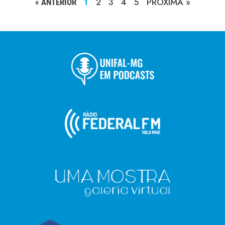
2
3
4
5
PRÓXIMA »
« ANTERIOR
1