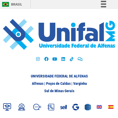
BRASIL
Simplifique!
Comunica BR
Participe
Acesso à informação
Legislação
Canais
UNIVERSIDADE FEDERAL DE ALFENAS
Alfenas | Poços de Caldas | Varginha
Sul de Minas Gerais