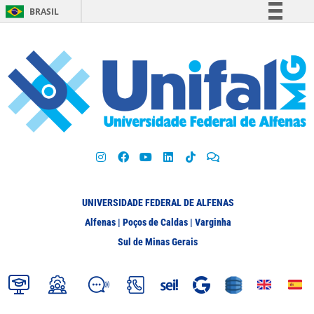
BRASIL
Simplifique!
Comunica BR
Participe
Acesso à informação
Legislação
Canais
UNIVERSIDADE FEDERAL DE ALFENAS
Alfenas | Poços de Caldas | Varginha
Sul de Minas Gerais