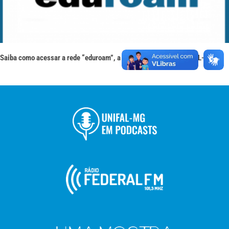
Saiba como acessar a rede “eduroam”, a nova rede Wi-Fi da UNIFAL-MG