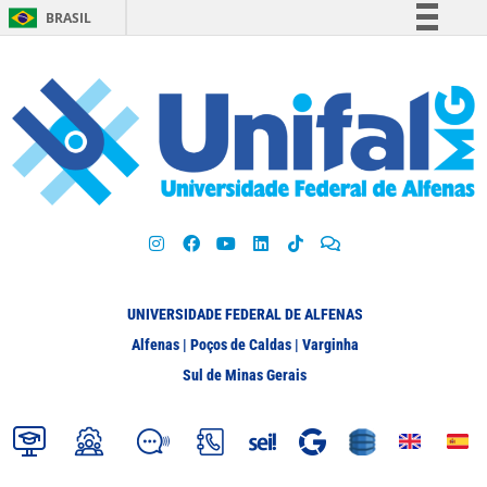
BRASIL
Simplifique!
Comunica BR
Participe
Acesso à informação
Legislação
Canais
UNIVERSIDADE FEDERAL DE ALFENAS
Alfenas | Poços de Caldas | Varginha
Sul de Minas Gerais