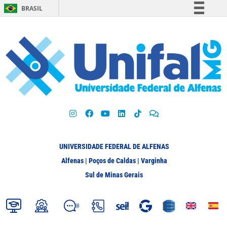
BRASIL
Simplifique!
Comunica BR
Participe
Acesso à informação
Legislação
Canais
UNIVERSIDADE FEDERAL DE ALFENAS
Alfenas | Poços de Caldas | Varginha
Sul de Minas Gerais