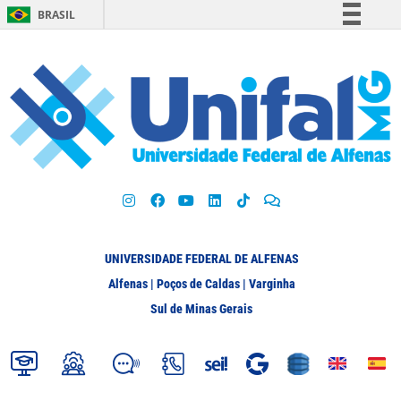
BRASIL
Simplifique!
Comunica BR
Participe
Acesso à informação
Legislação
Canais
UNIVERSIDADE FEDERAL DE ALFENAS
Alfenas | Poços de Caldas | Varginha
Sul de Minas Gerais