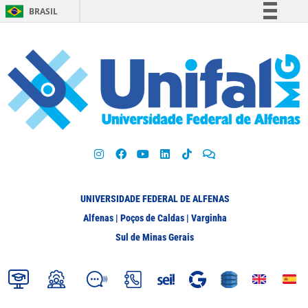
BRASIL
Simplifique!
Comunica BR
Participe
Acesso à informação
Legislação
Canais
UNIVERSIDADE FEDERAL DE ALFENAS
Alfenas | Poços de Caldas | Varginha
Sul de Minas Gerais