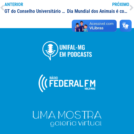
ANTERIOR
PRÓXIMO
GT do Conselho Universitário divulga campanha de solidariedade para o Acampamento Quilombo Campo Grande; as doações serão utilizadas na recuperação de lavouras e na reconstrução da Escola Eduardo Galeano, destruídas em ação de despejo
Dia Mundial dos Animais é comemorado neste domingo, 04 de outubro; conheça o “Projeto Bernardo” da UNIFAL-MG, desenvolvido como estratégia de manejo de animais abandonados que vivem nas dependências da Universidade