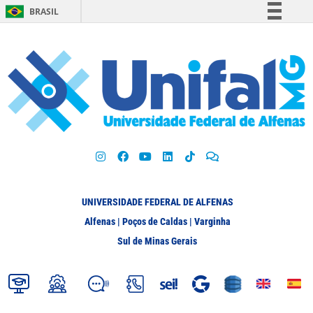
BRASIL
Simplifique!
Comunica BR
Participe
Acesso à informação
Legislação
Canais
UNIVERSIDADE FEDERAL DE ALFENAS
Alfenas | Poços de Caldas | Varginha
Sul de Minas Gerais