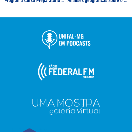
Programa Curso Preparatório para o ENEM da UNIFAL-MG está com inscrições abertas para seleção de estudantes; novas turmas terão atividades remotas a partir de março
“Análises geográficas sobre o território brasileiro: dilemas estruturais à Covid-19” – Flamarion Dutra Alves & Sandra de Castro de Azevedo (Org.)