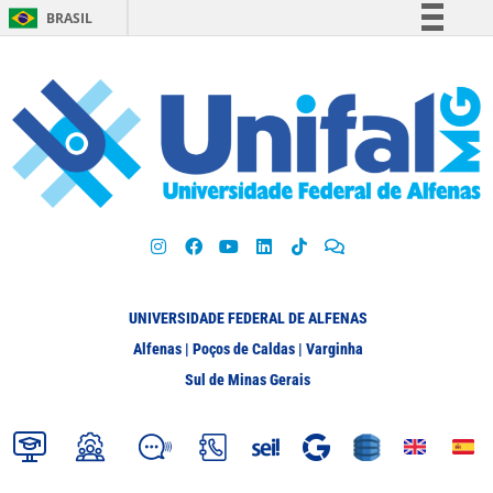
BRASIL
Simplifique!
Comunica BR
Participe
Acesso à informação
Legislação
Canais
UNIVERSIDADE FEDERAL DE ALFENAS
Alfenas | Poços de Caldas | Varginha
Sul de Minas Gerais