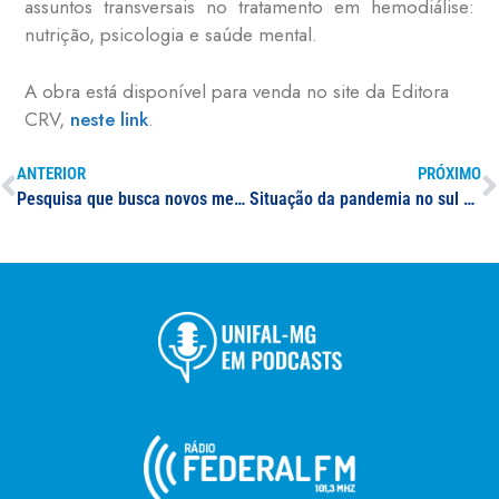
assuntos transversais no tratamento em hemodiálise:
nutrição, psicologia e saúde mental.
A obra está disponível para venda no site da Editora
CRV,
neste link
.
ANTERIOR
PRÓXIMO
Pesquisa que busca novos medicamentos para tratamento da Covid-19 recebe incentivos da BRF; estudo identificou 10 moléculas sintéticas com potencial capacidade contra a infecção causada pelo coronavírus
Situação da pandemia no sul de Minas Gerais é destaque em jornal da região; epidemiologista da UNIFAL-MG comenta o assunto