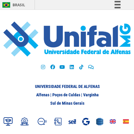
BRASIL
Simplifique!
Comunica BR
Participe
Acesso à informação
Legislação
Canais
UNIVERSIDADE FEDERAL DE ALFENAS
Alfenas | Poços de Caldas | Varginha
Sul de Minas Gerais