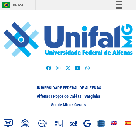
BRASIL
Simplifique!
Comunica BR
Participe
Acesso à informação
Legislação
Canais
UNIVERSIDADE FEDERAL DE ALFENAS
Alfenas | Poços de Caldas | Varginha
Sul de Minas Gerais