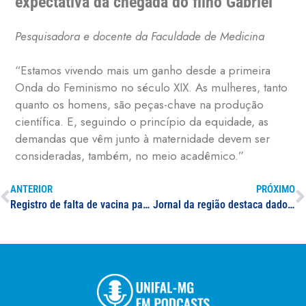
expectativa da chegada do filho Gabriel
Pesquisadora e docente da Faculdade de Medicina
“Estamos vivendo mais um ganho desde a primeira
Onda do Feminismo no século XIX. As mulheres, tanto
quanto os homens, são peças-chave na produção
científica. E, seguindo o princípio da equidade, as
demandas que vêm junto à maternidade devem ser
consideradas, também, no meio acadêmico.”
ANTERIOR
PRÓXIMO
Registro de falta de vacina para aplicação de segunda dose é tema analisado por epidemiologista da UNIFAL-MG
Jornal da região destaca dados do projeto INDCOVID sobre a redução no número de mortes entre idosos do sul de Minas Gerais