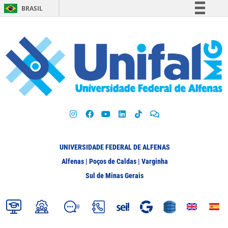
BRASIL
Simplifique!
Comunica BR
Participe
Acesso à informação
Legislação
Canais
UNIVERSIDADE FEDERAL DE ALFENAS
Alfenas | Poços de Caldas | Varginha
Sul de Minas Gerais