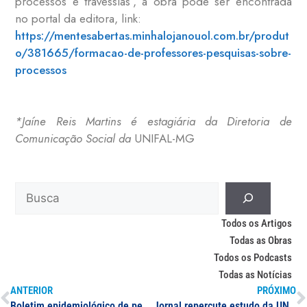
processos e travessias”, a obra pode ser encontrada
no portal da editora, link:
https://mentesabertas.minhalojanouol.com.br/produt
o/381665/formacao-de-professores-pesquisas-sobre-
processos
*Jaíne Reis Martins é estagiária da Diretoria de
Comunicação Social da
UNIFAL-MG
Todos os Artigos
Todas as Obras
Todos os Podcasts
Todas as Notícias
ANTERIOR
PRÓXIMO
Boletim epidemiológico de pesquisadores da UNIFAL-MG indica aumento no número de casos de Covid-19 no município de Passos
Jornal repercute estudo da UNIFAL-MG que aponta queda de novos casos de Covid-19 em 12 regiões de Minas Gerais