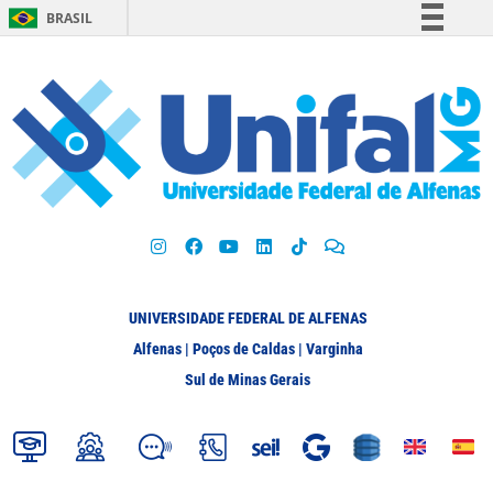
BRASIL
Simplifique!
Comunica BR
Participe
Acesso à informação
Legislação
Canais
UNIVERSIDADE FEDERAL DE ALFENAS
Alfenas | Poços de Caldas | Varginha
Sul de Minas Gerais