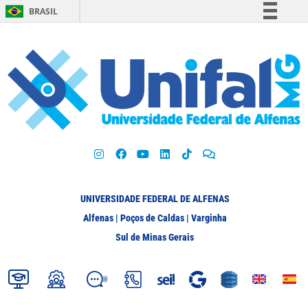
BRASIL
Simplifique!
Comunica BR
Participe
Acesso à informação
Legislação
Canais
UNIVERSIDADE FEDERAL DE ALFENAS
Alfenas | Poços de Caldas | Varginha
Sul de Minas Gerais