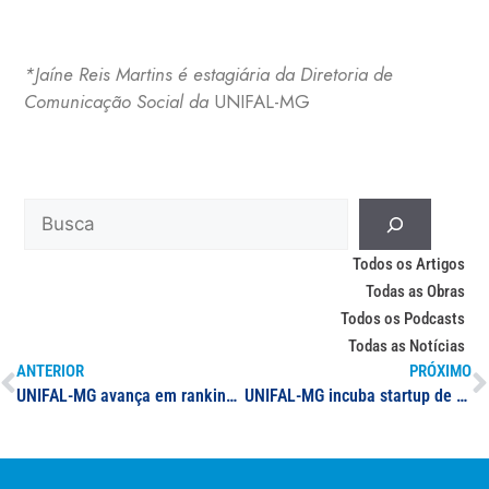
*Jaíne Reis Martins é estagiária da Diretoria de
Comunicação Social da
UNIFAL-MG
Todos os Artigos
Todas as Obras
Todos os Podcasts
Todas as Notícias
ANTERIOR
PRÓXIMO
UNIFAL-MG avança em ranking nacional sobre sustentabilidade e ganha destaque em mídia regional
UNIFAL-MG incuba startup de grupo empresarial de atuação internacional; parceria com a ICRO Group pode viabilizar ampliação do campo de estágios para estudantes da UNIFAL-MG