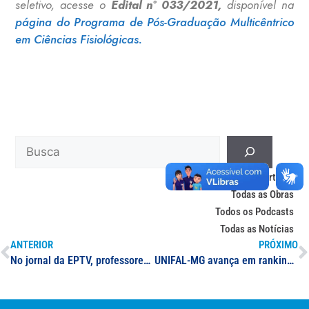
seletivo, acesse o
Edital n° 033/2021,
disponível na
página do Programa de Pós-Graduação Multicêntrico
em Ciências Fisiológicas.
Todos os Artigos
Todas as Obras
Todos os Podcasts
Todas as Notícias
ANTERIOR
PRÓXIMO
No jornal da EPTV, professores da UNIFAL-MG dão dicas de como negociar e conseguir descontos nas compras de natal
UNIFAL-MG avança em ranking nacional sobre sustentabilidade e ganha destaque em mídia regional