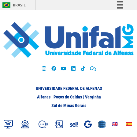
BRASIL
Simplifique!
Comunica BR
Participe
Acesso à informação
Legislação
Canais
UNIVERSIDADE FEDERAL DE ALFENAS
Alfenas | Poços de Caldas | Varginha
Sul de Minas Gerais