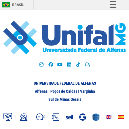
BRASIL
Simplifique!
Comunica BR
Participe
Acesso à informação
Legislação
Canais
UNIVERSIDADE FEDERAL DE ALFENAS
Alfenas | Poços de Caldas | Varginha
Sul de Minas Gerais