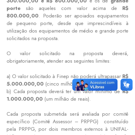
300.000,00 e R$ 800.000,00
e os de
grande
porte
são aqueles com valor acima de
R$
800.000,00
. Poderão ser apoiados equipamentos
de pequeno porte, desde que imprescindíveis à
utilização dos equipamentos de médio e grande porte
solicitados na proposta.
O valor solicitado na proposta deverá,
obrigatoriamente, atender aos seguintes limites:
a) O valor solicitado à Finep não poderá ultrapassar
R$
5.000.000,00
(cinco milhões de reais);
b) Cada proposta deverá ter um valor mínimo de
R$
1.000.000,00
(um milhão de reais).
Cada proposta submetida será avaliada por comitê
específico (Comitê Assessor – PRPPG) constituído
pela PRPPG, por dois membros externos à UNIFAL-